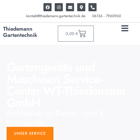
kontakt@thiedemann-gartentechnik.de
06136 - 7960960
Thiedemann
0,00
€
Gartentechnik
Gartengeräte und
Maschinen Service-
Center WT-Thiedemann
GmbH
Fachbetrieb für Garten-, Forst &
Motorgeräte
UNSER SERVICE