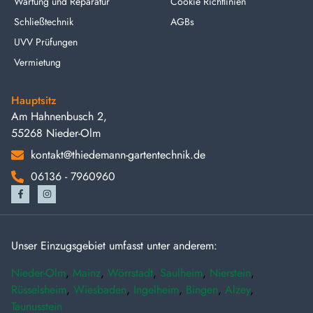
Wartung und Reparatur
Cookie Richtlinien
Schließtechnik
AGBs
UVV Prüfungen
Vermietung
Hauptsitz
Am Hahnenbusch 2,
55268 Nieder-Olm
kontakt@thiedemann-gartentechnik.de
06136 - 7960960
Unser Einzugsgebiet umfasst unter anderem:
Nieder-Olm
,
Mainz
,
Wörrstadt
,
Saulheim
,
Nierstein
,
Rüsselsheim
,
Wiesbaden
,
Ingelheim
,
Bingen
,
Alzey
,
Taunusstein