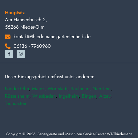
Hauptsitz
Am Hahnenbusch 2,
55268 Nieder-Olm
kontakt@thiedemann-gartentechnik.de
06136 - 7960960
Unser Einzugsgebiet umfasst unter anderem:
Nieder-Olm
,
Mainz
,
Wörrstadt
,
Saulheim
,
Nierstein
,
Rüsselsheim
,
Wiesbaden
,
Ingelheim
,
Bingen
,
Alzey
,
Taunusstein
Copyright © 2026 Gartengeräte und Maschinen Service-Center WT-Thiedemann