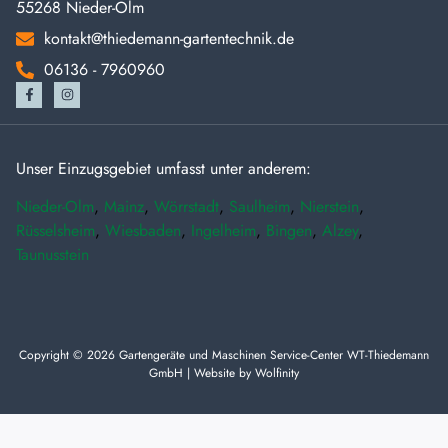
55268 Nieder-Olm
kontakt@thiedemann-gartentechnik.de
06136 - 7960960
Unser Einzugsgebiet umfasst unter anderem:
Nieder-Olm
,
Mainz
,
Wörrstadt
,
Saulheim
,
Nierstein
,
Rüsselsheim
,
Wiesbaden
,
Ingelheim
,
Bingen
,
Alzey
,
Taunusstein
Copyright © 2026 Gartengeräte und Maschinen Service-Center WT-Thiedemann
GmbH | Website by
Wolfinity