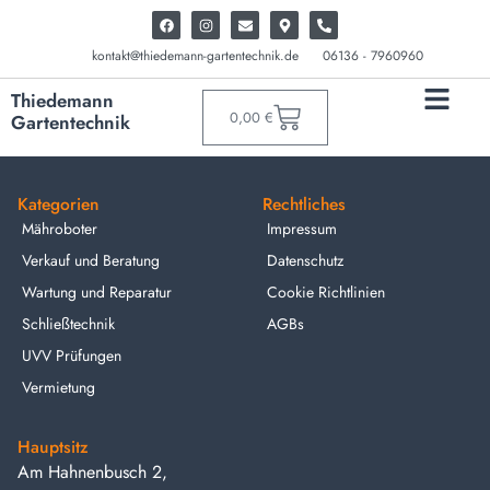
kontakt@thiedemann-gartentechnik.de
06136 - 7960960
Thiedemann
0,00
€
Gartentechnik
Kategorien
Rechtliches
Mähroboter
Impressum
Verkauf und Beratung
Datenschutz
Wartung und Reparatur
Cookie Richtlinien
Schließtechnik
AGBs
UVV Prüfungen
Vermietung
Hauptsitz
Am Hahnenbusch 2,