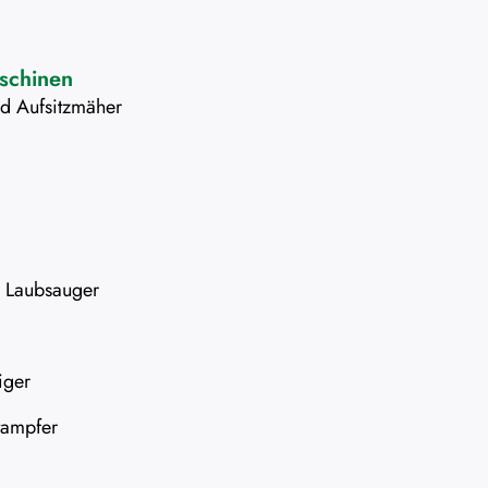
schinen
d Aufsitzmäher
d Laubsauger
iger
tampfer