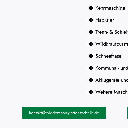
Kehrmaschine
Häcksler
Trenn- & Schlei
Wildkrautbürst
Schneefräse
Kommunal- und
Akkugeräte un
Weitere Masch
kontakt@thiedemann-gartentechnik.de