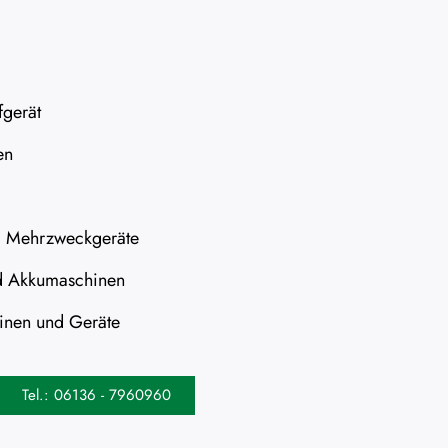
fgerät
en
 Mehrzweckgeräte
d Akkumaschinen
inen und Geräte
Tel.: 06136 - 7960960