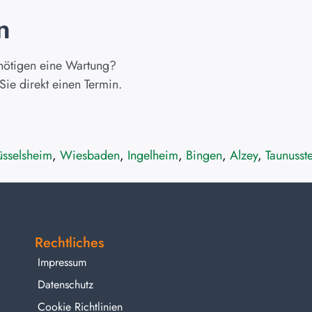
n
enötigen eine Wartung?
ie direkt einen Termin.
üsselsheim
,
Wiesbaden
,
Ingelheim
,
Bingen
,
Alzey
,
Taunusst
Rechtliches
Impressum
Datenschutz
Cookie Richtlinien