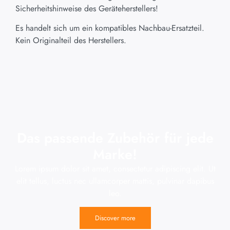
Sicherheitshinweise des Geräteherstellers!
Es handelt sich um ein kompatibles Nachbau-Ersatzteil.
Kein Originalteil des Herstellers.
Das passende Zubehör für jede
Marke!
Lorem ipsum dolor sit amet, consectetur adipiscing elit. Ut
elit tellus, luctus nec ullamcorper mattis, pulvinar dapibus
leo.
Discover more