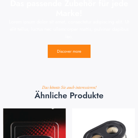
Das passende Zubehör für jede
Marke!
Lorem ipsum dolor sit amet, consectetur adipiscing elit. Ut
elit tellus, luctus nec ullamcorper mattis, pulvinar dapibus
leo.
Discover more
Das könnte Sie auch interessieren!
Ähnliche Produkte