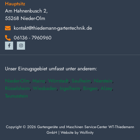
Hauptsitz
Am Hahnenbusch 2,
55268 Nieder-Olm
kontakt@thiedemann-gartentechnik.de
06136 - 7960960
Unser Einzugsgebiet umfasst unter anderem:
Nieder-Olm
,
Mainz
,
Wörrstadt
,
Saulheim
,
Nierstein
,
Rüsselsheim
,
Wiesbaden
,
Ingelheim
,
Bingen
,
Alzey
,
Taunusstein
Copyright © 2026 Gartengeräte und Maschinen Service-Center WT-Thiedemann
GmbH | Website by
Wolfinity