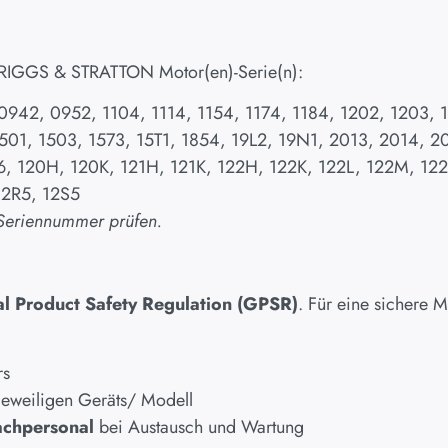
r BRIGGS & STRATTON Motor(en)-Serie(n):
 0942, 0952, 1104, 1114, 1154, 1174, 1184, 1202, 1203, 
1501, 1503, 1573, 15T1, 1854, 19L2, 19N1, 2013, 2014, 
206, 120H, 120K, 121H, 121K, 122H, 122K, 122L, 122M, 122
12R5, 12S5
 Seriennummer prüfen.
l Product Safety Regulation (GPSR)
. Für eine sichere
rs
jeweiligen Geräts/ Modell
achpersonal
bei Austausch und Wartung