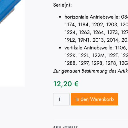
Serie(n):
horizontale Antriebswelle: 
1174, 1184, 1202, 1203, 120
1224, 1263, 1264, 1273, 127
19L2, 19N1, 2013, 2014, 20
vertikale Antriebswelle: 11
122K, 122L, 122M, 122T, 123
1288, 1297, 1298, 12F8, 12
Zur genauen Bestimmung des Artike
12,20
€
In den Warenkorb
SKU
491588S