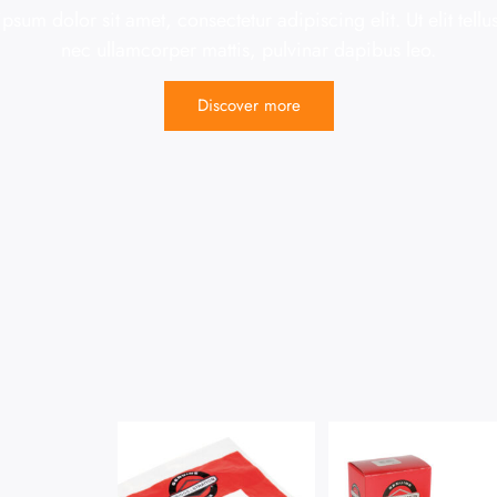
psum dolor sit amet, consectetur adipiscing elit. Ut elit tellus
nec ullamcorper mattis, pulvinar dapibus leo.
Discover more