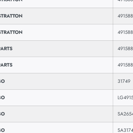
STRATTON
491588
STRATTON
49158
PARTS
491588
PARTS
49158
BO
31749
BO
LG491
BO
SA265
BO
SA317