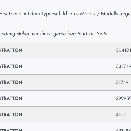
 Ersatzteils mit dem Typenschild Ihres Motors / Modells ab
endung stehen wir Ihnen gerne beratend zur Seite.
STRATTON
00410
STRATTON
03174
STRATTON
31749
STRATTON
39995
STRATTON
4101
STRATTON
491588