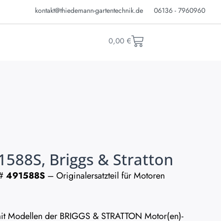
kontakt@thiedemann-gartentechnik.de
06136 - 7960960
0,00
€
91588S, Briggs & Stratton
 #
491588S
– Originalersatzteil für Motoren
l mit Modellen der BRIGGS & STRATTON Motor(en)-