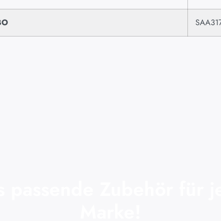
BO
SAA31
s passende Zubehör für j
Marke!