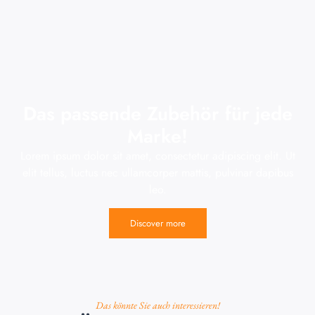
Das passende Zubehör für jede
Marke!
Lorem ipsum dolor sit amet, consectetur adipiscing elit. Ut
elit tellus, luctus nec ullamcorper mattis, pulvinar dapibus
leo.
Discover more
Das könnte Sie auch interessieren!