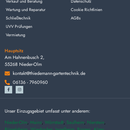
Verkauf und Beratung
Datenschutz
Wartung und Reparatur
Cookie Richtlinien
Schließtechnik
AGBs
UVV Prüfungen
Vermietung
Hauptsitz
Am Hahnenbusch 2,
55268 Nieder-Olm
kontakt@thiedemann-gartentechnik.de
06136 - 7960960
Unser Einzugsgebiet umfasst unter anderem:
Nieder-Olm
,
Mainz
,
Wörrstadt
,
Saulheim
,
Nierstein
,
Rüsselsheim
,
Wiesbaden
,
Ingelheim
,
Bingen
,
Alzey
,