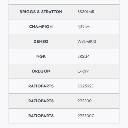
BRIGGS & STRATTON
BS30LMR
CHAMPION
RJ19LM
DENSO
W9LMRUS
NGK
BR2LM
OREGON
O-RJ19
RATIOPARTS
802592E
RATIOPARTS
992300
RATIOPARTS
992300C