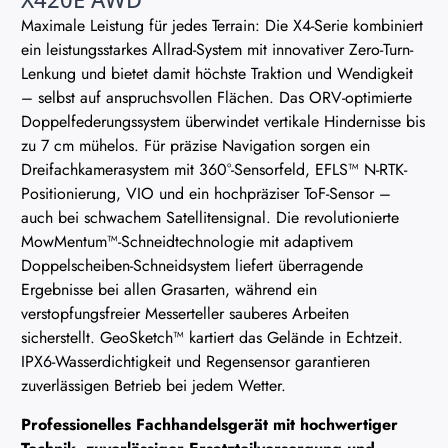
Maximale Leistung für jedes Terrain: Die X4-Serie kombiniert
ein leistungsstarkes Allrad-System mit innovativer Zero-Turn-
Lenkung und bietet damit höchste Traktion und Wendigkeit
– selbst auf anspruchsvollen Flächen. Das ORV-optimierte
Doppelfederungssystem überwindet vertikale Hindernisse bis
zu 7 cm mühelos. Für präzise Navigation sorgen ein
Dreifachkamerasystem mit 360°-Sensorfeld, EFLS™ N-RTK-
Positionierung, VIO und ein hochpräziser ToF-Sensor –
auch bei schwachem Satellitensignal. Die revolutionierte
MowMentum™-Schneidtechnologie mit adaptivem
Doppelscheiben-Schneidsystem liefert überragende
Ergebnisse bei allen Grasarten, während ein
verstopfungsfreier Messerteller sauberes Arbeiten
sicherstellt. GeoSketch™ kartiert das Gelände in Echtzeit.
IPX6-Wasserdichtigkeit und Regensensor garantieren
zuverlässigen Betrieb bei jedem Wetter.
Professionelles Fachhandelsgerät mit hochwertiger