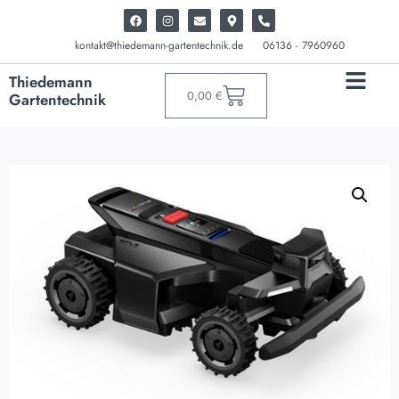
kontakt@thiedemann-gartentechnik.de
06136 - 7960960
Thiedemann
0,00
€
Gartentechnik