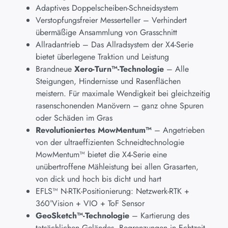
Adaptives Doppelscheiben-Schneidsystem
Verstopfungsfreier Messerteller – Verhindert
übermäßige Ansammlung von Grasschnitt
Allradantrieb – Das Allradsystem der X4-Serie
bietet überlegene Traktion und Leistung
Brandneue
Xero-Turn™-Technologie
– Alle
Steigungen, Hindernisse und Rasenflächen
meistern. Für maximale Wendigkeit bei gleichzeitig
rasenschonenden Manövern – ganz ohne Spuren
oder Schäden im Gras
Revolutioniertes MowMentum™
– Angetrieben
von der ultraeffizienten Schneidtechnologie
MowMentum™ bietet die X4-Serie eine
unübertroffene Mähleistung bei allen Grasarten,
von dick und hoch bis dicht und hart
EFLS™ N-RTK-Positionierung: Netzwerk-RTK +
360°Vision + VIO + ToF Sensor
GeoSketch™-Technologie
– Kartierung des
tatsächlichen Geländes, Begrenzungen in Echtzeit