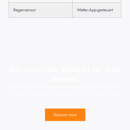
Regensensor
Wetter-App-gesteuert
Das passende Zubehör für jede
Marke!
Lorem ipsum dolor sit amet, consectetur adipiscing elit. Ut
elit tellus, luctus nec ullamcorper mattis, pulvinar dapibus
leo.
Discover more