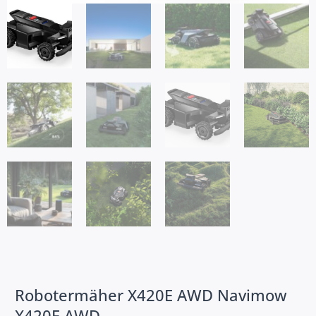
Robotermäher X420E AWD Navimow
X420E AWD