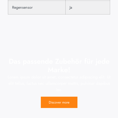
Regensensor
Ja
Das passende Zubehör für jede
Marke!
Lorem ipsum dolor sit amet, consectetur adipiscing elit. Ut
elit tellus, luctus nec ullamcorper mattis, pulvinar dapibus
leo.
Discover more