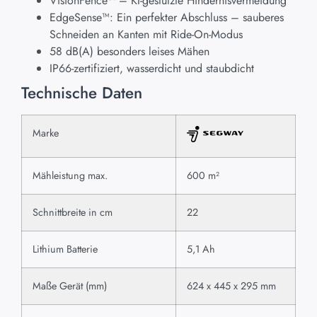
VisionFence™ – KI-gestützte Hindernisvermeidung
EdgeSense™: Ein perfekter Abschluss – sauberes
Schneiden an Kanten mit Ride-On-Modus
58 dB(A) besonders leises Mähen
IP66-zertifiziert, wasserdicht und staubdicht
Technische Daten
Marke
Mähleistung max.
600 m²
Schnittbreite in cm
22
Lithium Batterie
5,1 Ah
Maße Gerät (mm)
624 x 445 x 295 mm