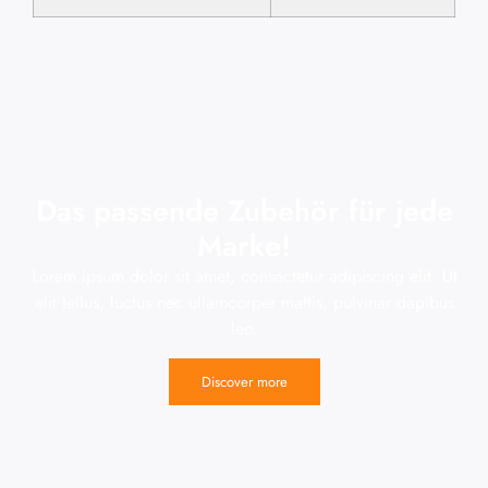
Das passende Zubehör für jede
Marke!
Lorem ipsum dolor sit amet, consectetur adipiscing elit. Ut
elit tellus, luctus nec ullamcorper mattis, pulvinar dapibus
leo.
Discover more