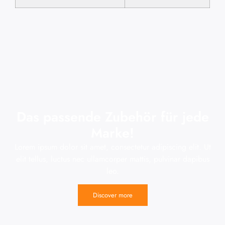
Das passende Zubehör für jede
Marke!
Lorem ipsum dolor sit amet, consectetur adipiscing elit. Ut
elit tellus, luctus nec ullamcorper mattis, pulvinar dapibus
leo.
Discover more