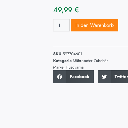
49,99
€
In den Warenkorb
SKU
597704601
Kategorie
Mähroboter Zubehör
Marke:
Husqvarna
Facebook
Twitte