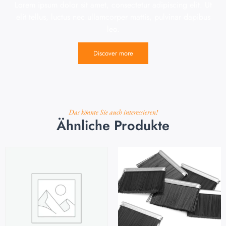
Lorem ipsum dolor sit amet, consectetur adipiscing elit. Ut
elit tellus, luctus nec ullamcorper mattis, pulvinar dapibus
leo.
Discover more
Das könnte Sie auch interessieren!
Ähnliche Produkte