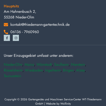
Hauptsitz
Am Hahnenbusch 2,
55268 Nieder-Olm
kontakt@thiedemann-gartentechnik.de
06136 - 7960960
Unser Einzugsgebiet umfasst unter anderem:
Nieder-Olm
,
Mainz
,
Wörrstadt
,
Saulheim
,
Nierstein
,
Rüsselsheim
,
Wiesbaden
,
Ingelheim
,
Bingen
,
Alzey
,
Taunusstein
Copyright © 2026 Gartengeräte und Maschinen Service-Center WT-Thiedemann
GmbH | Website by
Wolfinity