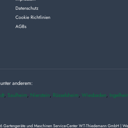
Datenschutz
Cookie Richtlinien
AGBs
 unter anderem:
dt
,
Saulheim
,
Nierstein
,
Rüsselsheim
,
Wiesbaden
,
Ingelhei
6 Gartengeräte und Maschinen Service-Center WT-Thiedemann GmbH | We