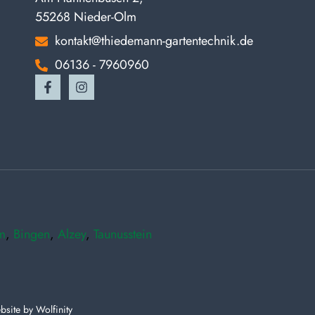
55268 Nieder-Olm
kontakt@thiedemann-gartentechnik.de
06136 - 7960960
m
,
Bingen
,
Alzey
,
Taunusstein
bsite by
Wolfinity