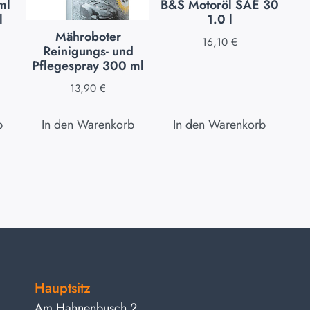
ml
B&S Motoröl SAE 30
l
1.0 l
Mähroboter
16,10
€
Reinigungs- und
Pflegespray 300 ml
13,90
€
b
In den Warenkorb
In den Warenkorb
Hauptsitz
Am Hahnenbusch 2,