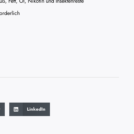
uß, Fett, Öl, Nikotin und Insektenreste
orderlich
r
LinkedIn