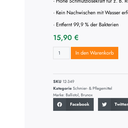
· Hohe Schmutzlösekraft für z. B. R
· Kein Nachwischen mit Wasser erf
· Entfernt 99,9 % der Bakterien
15,90
€
In den Warenkorb
SKU
12-349
Kategorie
Schmier- & Pflegemittel
Marke:
Ballistol
,
Brunox
Facebook
Twitte