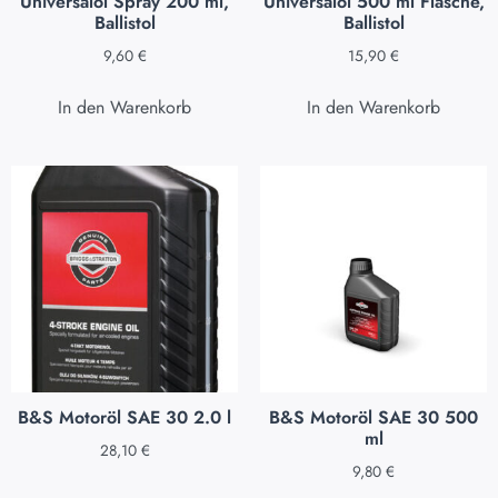
Universalöl Spray 200 ml,
Universalöl 500 ml Flasche,
Ballistol
Ballistol
9,60
€
15,90
€
In den Warenkorb
In den Warenkorb
B&S Motoröl SAE 30 2.0 l
B&S Motoröl SAE 30 500
ml
28,10
€
9,80
€