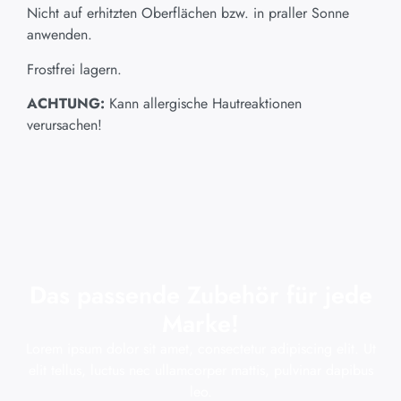
Nicht auf erhitzten Oberflächen bzw. in praller Sonne
anwenden.
Frostfrei lagern.
ACHTUNG:
Kann allergische Hautreaktionen
verursachen!
Das passende Zubehör für jede
Marke!
Lorem ipsum dolor sit amet, consectetur adipiscing elit. Ut
elit tellus, luctus nec ullamcorper mattis, pulvinar dapibus
leo.