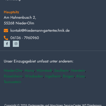
Hauptsitz
Am Hahnenbusch 2,
55268 Nieder-Olm
kontakt@thiedemann-gartentechnik.de
06136 - 7960960
Unser Einzugsgebiet umfasst unter anderem:
Nieder-Olm
,
Mainz
,
Wörrstadt
,
Saulheim
,
Nierstein
,
Rüsselsheim
,
Wiesbaden
,
Ingelheim
,
Bingen
,
Alzey
,
Taunusstein
Copyright © 2026 Gartengeräte und Maschinen Service-Center WT-Thiedemann