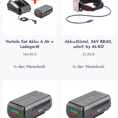
Vorteils Set Akku 4 Ah +
Akku-Gürtel, 36V BB40,
Ladegerät
solo® by AL-KO
149,90
€
51,90
€
In den Warenkorb
In den Warenkorb