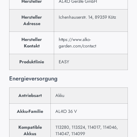
Hersteller
AL-KO Geräte GmbH
Hersteller
Ichenhauserstr. 14, 89359 Kötz
Adresse
Hersteller
https://www.alko-
Kontakt
garden.com/contact
Produktlinie
EASY
Energieversorgung
Antriebsart
Akku
Akku-Familie
AL-KO 36 V
Kompatible
113280, 113524, 114017, 114046,
Akkus
114047, 114099