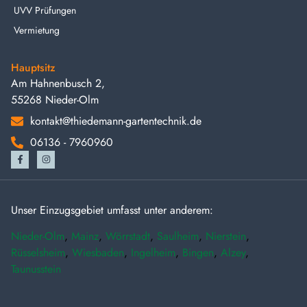
UVV Prüfungen
Vermietung
Hauptsitz
Am Hahnenbusch 2,
55268 Nieder-Olm
kontakt@thiedemann-gartentechnik.de
06136 - 7960960
Unser Einzugsgebiet umfasst unter anderem:
Nieder-Olm
,
Mainz
,
Wörrstadt
,
Saulheim
,
Nierstein
,
Rüsselsheim
,
Wiesbaden
,
Ingelheim
,
Bingen
,
Alzey
,
Taunusstein