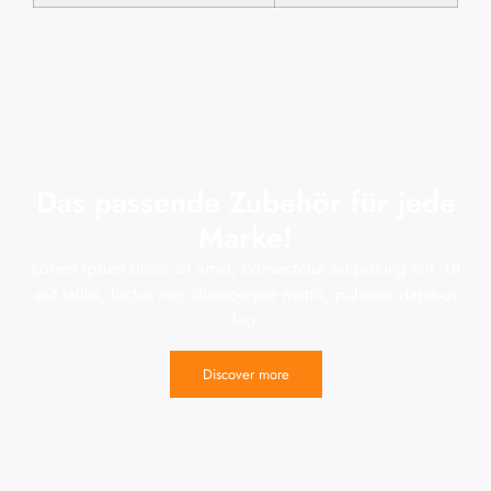
Das passende Zubehör für jede
Marke!
Lorem ipsum dolor sit amet, consectetur adipiscing elit. Ut
elit tellus, luctus nec ullamcorper mattis, pulvinar dapibus
leo.
Discover more