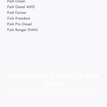
Park Diesel
Park Diesel 4WD
Park Farmer
Park President
Park Pro Diesel
Park Ranger SVAN
Das passende Zubehör für jede
Marke!
Lorem ipsum dolor sit amet, consectetur adipiscing elit. Ut
elit tellus, luctus nec ullamcorper mattis, pulvinar dapibus
leo.