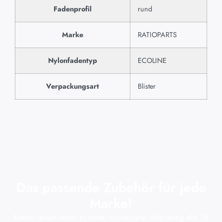
Fadenprofil
rund
Marke
RATIOPARTS
Nylonfadentyp
ECOLINE
Verpackungsart
Blister
Das passende Zubehör für jede
Marke!
Lorem ipsum dolor sit amet, consectetur adipiscing elit. Ut