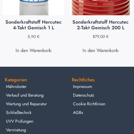
Sonderkraftstoff Hercutec
Sonderkraftstoff Hercutec
4-Takt Gemisch 1 L
2-Takt Gemisch 200 L
5,90
€
879,00
€
In den Warenkorb
In den Warenkorb
Kategorien
Rechtliches
Mähroboter
Impressum
Verkauf und Beratung
Datenschutz
Wartung und Reparatur
Cookie Richtlinien
Schließtechnik
AGBs
UVV Prüfungen
Vermietung