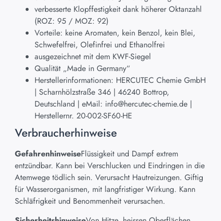
verbesserte Klopffestigkeit dank höherer Oktanzahl
(ROZ: 95 / MOZ: 92)
Vorteile: keine Aromaten, kein Benzol, kein Blei,
Schwefelfrei, Olefinfrei und Ethanolfrei
ausgezeichnet mit dem KWF-Siegel
Qualität „Made in Germany“
Herstellerinformationen: HERCUTEC Chemie GmbH
| Scharnhölzstraße 346 | 46240 Bottrop,
Deutschland | eMail: info@hercutec-chemie.de |
Herstellernr. 20-002-SF60-HE
Verbraucherhinweise
Gefahrenhinweise
Flüssigkeit und Dampf extrem
entzündbar. Kann bei Verschlucken und Eindringen in die
Atemwege tödlich sein. Verursacht Hautreizungen. Giftig
für Wasserorganismen, mit langfristiger Wirkung. Kann
Schläfrigkeit und Benommenheit verursachen.
Sicherheitshinweise
Von Hitze, heissen Oberflächen,