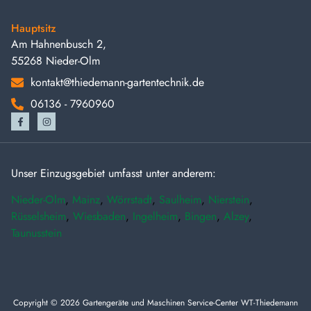
Hauptsitz
Am Hahnenbusch 2,
55268 Nieder-Olm
kontakt@thiedemann-gartentechnik.de
06136 - 7960960
Unser Einzugsgebiet umfasst unter anderem:
Nieder-Olm
,
Mainz
,
Wörrstadt
,
Saulheim
,
Nierstein
,
Rüsselsheim
,
Wiesbaden
,
Ingelheim
,
Bingen
,
Alzey
,
Taunusstein
Copyright © 2026 Gartengeräte und Maschinen Service-Center WT-Thiedemann