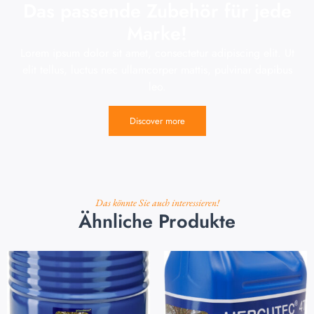
Das passende Zubehör für jede
Marke!
Lorem ipsum dolor sit amet, consectetur adipiscing elit. Ut
elit tellus, luctus nec ullamcorper mattis, pulvinar dapibus
leo.
Discover more
Das könnte Sie auch interessieren!
Ähnliche Produkte