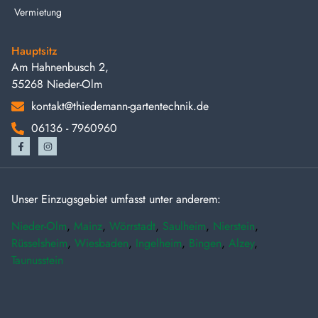
Vermietung
Hauptsitz
Am Hahnenbusch 2,
55268 Nieder-Olm
kontakt@thiedemann-gartentechnik.de
06136 - 7960960
Unser Einzugsgebiet umfasst unter anderem:
Nieder-Olm
,
Mainz
,
Wörrstadt
,
Saulheim
,
Nierstein
,
Rüsselsheim
,
Wiesbaden
,
Ingelheim
,
Bingen
,
Alzey
,
Taunusstein