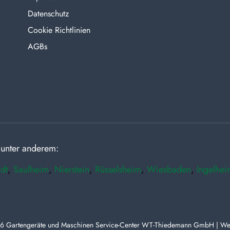
Datenschutz
Cookie Richtlinien
AGBs
 unter anderem:
dt
,
Saulheim
,
Nierstein
,
Rüsselsheim
,
Wiesbaden
,
Ingelhei
6 Gartengeräte und Maschinen Service-Center WT-Thiedemann GmbH | We