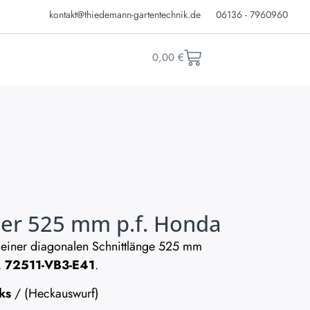
kontakt@thiedemann-gartentechnik.de
06136 - 7960960
0,00
€
r 525 mm p.f. Honda
 einer diagonalen Schnittlänge 525 mm
 72511-VB3-E41
.
ks
/ (Heckauswurf)