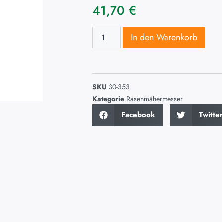
41,70
€
In den Warenkorb
SKU
30-353
Kategorie
Rasenmähermesser
Facebook
Twitte