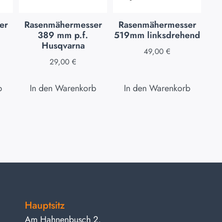
er
Rasenmähermesser
Rasenmähermesser
389 mm p.f.
519mm linksdrehend
Husqvarna
49,00
€
29,00
€
b
In den Warenkorb
In den Warenkorb
Hauptsitz
Am Hahnenbusch 2,