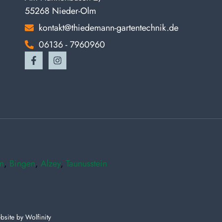
55268 Nieder-Olm
kontakt@thiedemann-gartentechnik.de
06136 - 7960960
m
,
Bingen
,
Alzey
,
Taunusstein
bsite by
Wolfinity