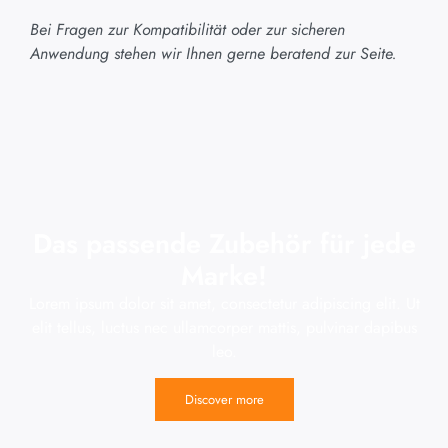
Bei Fragen zur Kompatibilität oder zur sicheren
Anwendung stehen wir Ihnen gerne beratend zur Seite.
Das passende Zubehör für jede
Marke!
Lorem ipsum dolor sit amet, consectetur adipiscing elit. Ut
elit tellus, luctus nec ullamcorper mattis, pulvinar dapibus
leo.
Discover more