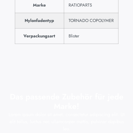
Marke
RATIOPARTS
Nylonfadentyp
TORNADO COPOLYMER
Verpackungsart
Blister
Das passende Zubehör für jede
Marke!
Lorem ipsum dolor sit amet, consectetur adipiscing elit. Ut
elit tellus, luctus nec ullamcorper mattis, pulvinar dapibus
leo.