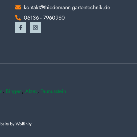
kontakt@thiedemann-gartentechnik.de
06136 - 7960960
m
,
Bingen
,
Alzey
,
Taunusstein
bsite by
Wolfinity