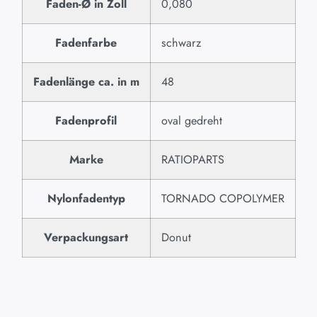
Faden-Ø in Zoll
0,080
Fadenfarbe
schwarz
Fadenlänge ca. in m
48
Fadenprofil
oval gedreht
Marke
RATIOPARTS
Nylonfadentyp
TORNADO COPOLYMER
Verpackungsart
Donut