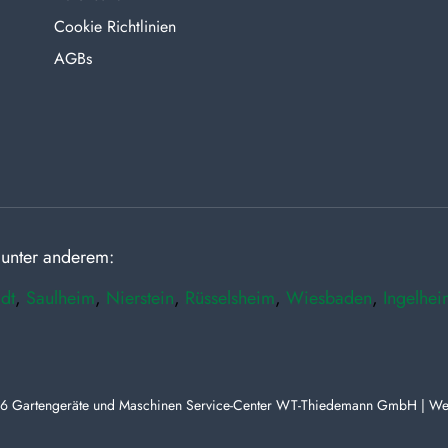
Cookie Richtlinien
AGBs
 unter anderem:
dt
,
Saulheim
,
Nierstein
,
Rüsselsheim
,
Wiesbaden
,
Ingelhei
6 Gartengeräte und Maschinen Service-Center WT-Thiedemann GmbH | We