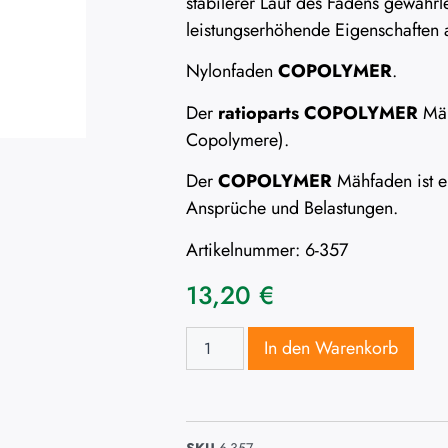
stabilerer Lauf des Fadens gewährle
leistungserhöhende Eigenschaften a
Nylonfaden
COPOLYMER
.
Der
ratioparts COPOLYMER
Mäh
Copolymere).
Der
COPOLYMER
Mähfaden ist ei
Ansprüche und Belastungen.
Artikelnummer: 6-357
13,20
€
In den Warenkorb