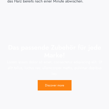
das Harz bereits nach einer Minute abwischen.
Das passende Zubehör für jede
Marke!
Lorem ipsum dolor sit amet, consectetur adipiscing elit. Ut
elit tellus, luctus nec ullamcorper mattis, pulvinar dapibus
leo.
Discover more