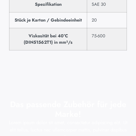
Spezifikation
SAE 30
Stück je Karton / Gebindeeinheit
20
Viskosität bei 40°C
75-600
(DIN51562T1) in mm²/s
Das passende Zubehör für jede
Marke!
Lorem ipsum dolor sit amet, consectetur adipiscing elit. Ut
elit tellus, luctus nec ullamcorper mattis, pulvinar dapibus