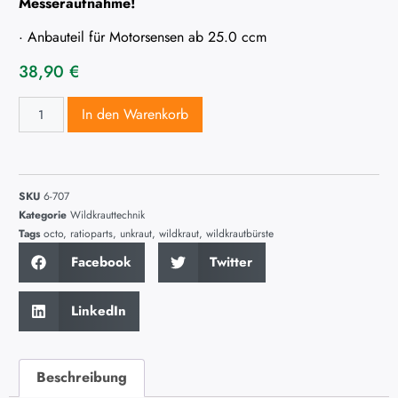
Messeraufnahme!
· Anbauteil für Motorsensen ab 25.0 ccm
38,90
€
In den Warenkorb
SKU
6-707
Kategorie
Wildkrauttechnik
Tags
octo
,
ratioparts
,
unkraut
,
wildkraut
,
wildkrautbürste
Facebook
Twitter
LinkedIn
Beschreibung