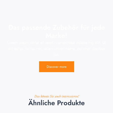
Das passende Zubehör für jede
Marke!
Lorem ipsum dolor sit amet, consectetur adipiscing elit. Ut
elit tellus, luctus nec ullamcorper mattis, pulvinar dapibus
leo.
Discover more
Das könnte Sie auch interessieren!
Ähnliche Produkte