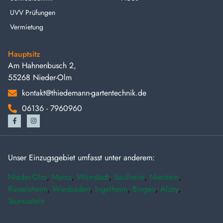
UVV Prüfungen
Vermietung
Hauptsitz
Am Hahnenbusch 2,
55268 Nieder-Olm
kontakt@thiedemann-gartentechnik.de
06136 - 7960960
Unser Einzugsgebiet umfasst unter anderem:
Nieder-Olm
,
Mainz
,
Wörrstadt
,
Saulheim
,
Nierstein
,
Rüsselsheim
,
Wiesbaden
,
Ingelheim
,
Bingen
,
Alzey
,
Taunusstein