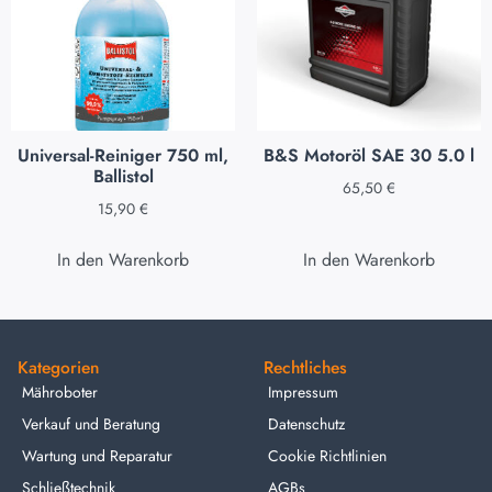
Universal-Reiniger 750 ml,
B&S Motoröl SAE 30 5.0 l
Ballistol
65,50
€
15,90
€
In den Warenkorb
In den Warenkorb
Kategorien
Rechtliches
Mähroboter
Impressum
Verkauf und Beratung
Datenschutz
Wartung und Reparatur
Cookie Richtlinien
Schließtechnik
AGBs