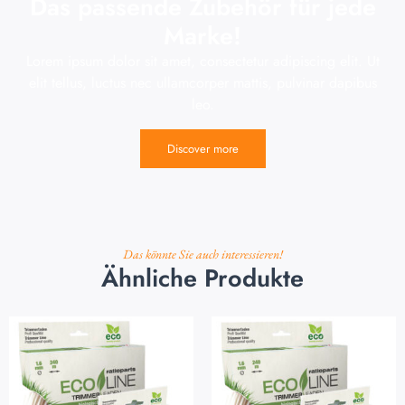
Das passende Zubehör für jede
Marke!
Lorem ipsum dolor sit amet, consectetur adipiscing elit. Ut
elit tellus, luctus nec ullamcorper mattis, pulvinar dapibus
leo.
Discover more
Das könnte Sie auch interessieren!
Ähnliche Produkte