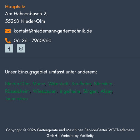
Hauptsitz
Am Hahnenbusch 2,
55268 Nieder-Olm
kontakt@thiedemann-gartentechnik.de
06136 - 7960960
Unser Einzugsgebiet umfasst unter anderem:
Nieder-Olm
,
Mainz
,
Wörrstadt
,
Saulheim
,
Nierstein
,
Rüsselsheim
,
Wiesbaden
,
Ingelheim
,
Bingen
,
Alzey
,
Taunusstein
Copyright © 2026 Gartengeräte und Maschinen Service-Center WT-Thiedemann
GmbH | Website by
Wolfinity