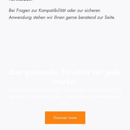
Bei Fragen zur Kompatibilität oder zur sicheren
Anwendung stehen wir Ihnen gerne beratend zur Seite.
Das passende Zubehör für jede
Marke!
Lorem ipsum dolor sit amet, consectetur adipiscing elit. Ut
elit tellus, luctus nec ullamcorper mattis, pulvinar dapibus
leo.
Discover more