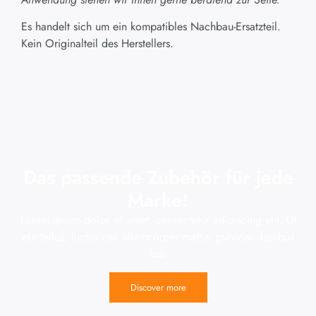
Es handelt sich um ein kompatibles Nachbau-Ersatzteil.
Kein Originalteil des Herstellers.
Das passende Zubehör für jede
Marke!
Lorem ipsum dolor sit amet, consectetur adipiscing elit. Ut
elit tellus, luctus nec ullamcorper mattis, pulvinar dapibus
leo.
Discover more