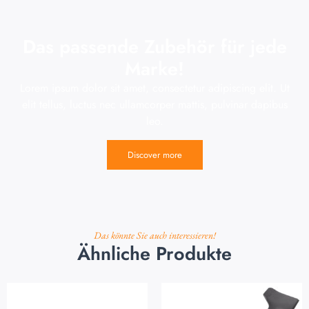
Das passende Zubehör für jede
Marke!
Lorem ipsum dolor sit amet, consectetur adipiscing elit. Ut
elit tellus, luctus nec ullamcorper mattis, pulvinar dapibus
leo.
Discover more
Das könnte Sie auch interessieren!
Ähnliche Produkte