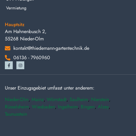
Vermietung
Hauptsitz
Am Hahnenbusch 2,
55268 Nieder-Olm
kontakt@thiedemann-gartentechnik.de
06136 - 7960960
Unser Einzugsgebiet umfasst unter anderem:
Nieder-Olm
,
Mainz
,
Wörrstadt
,
Saulheim
,
Nierstein
,
Rüsselsheim
,
Wiesbaden
,
Ingelheim
,
Bingen
,
Alzey
,
Taunusstein