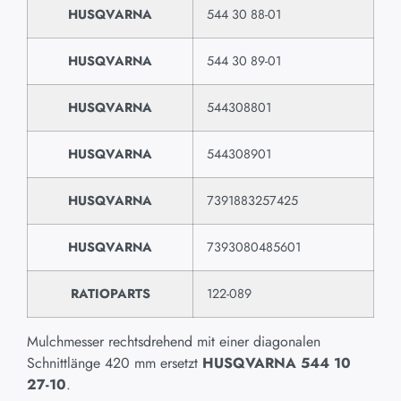
HUSQVARNA
544 30 88-01
HUSQVARNA
544 30 89-01
HUSQVARNA
544308801
HUSQVARNA
544308901
HUSQVARNA
7391883257425
HUSQVARNA
7393080485601
RATIOPARTS
122-089
Mulchmesser rechtsdrehend mit einer diagonalen
Schnittlänge 420 mm ersetzt
HUSQVARNA 544 10
27-10
.