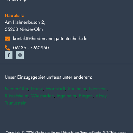
Hauptsitz
Am Hahnenbusch 2,
55268 Nieder-Olm
kontakt@thiedemann-gartentechnik.de
06136 - 7960960
Unser Einzugsgebiet umfasst unter anderem:
Nieder-Olm
,
Mainz
,
Wörrstadt
,
Saulheim
,
Nierstein
,
Rüsselsheim
,
Wiesbaden
,
Ingelheim
,
Bingen
,
Alzey
,
Taunusstein
Copyright © 2026 Gartengeräte und Maschinen Service-Center WT-Thiedemann