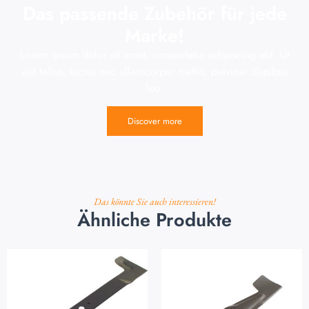
Das passende Zubehör für jede
Marke!
Lorem ipsum dolor sit amet, consectetur adipiscing elit. Ut
elit tellus, luctus nec ullamcorper mattis, pulvinar dapibus
leo.
Discover more
Das könnte Sie auch interessieren!
Ähnliche Produkte