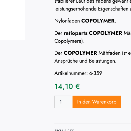
stabilerer Lauf des Fadens gewährle
leistungserhöhende Eigenschaften a
Nylonfaden
COPOLYMER
.
Der
ratioparts COPOLYMER
Mäh
Copolymere).
Der
COPOLYMER
Mähfaden ist ei
Ansprüche und Belastungen.
Artikelnummer: 6-359
14,10
€
In den Warenkorb