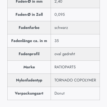
Faden-Ø in mm
2,40
Faden-Ø in Zoll
0,095
Fadenfarbe
schwarz
Fadenlänge ca. in m
35
Fadenprofil
oval gedreht
Marke
RATIOPARTS
Nylonfadentyp
TORNADO COPOLYMER
Verpackungsart
Donut