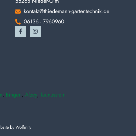
55268 Nieder-Olm
kontakt@thiedemann-gartentechnik.de
06136 - 7960960
m
,
Bingen
,
Alzey
,
Taunusstein
bsite by
Wolfinity