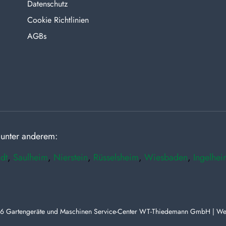
Datenschutz
Cookie Richtlinien
AGBs
 unter anderem:
dt
,
Saulheim
,
Nierstein
,
Rüsselsheim
,
Wiesbaden
,
Ingelhei
6 Gartengeräte und Maschinen Service-Center WT-Thiedemann GmbH | We