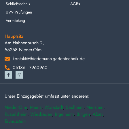
Schließtechnik
AGBs
UVV Prüfungen
Vermietung
Hauptsitz
Am Hahnenbusch 2,
55268 Nieder-Olm
kontakt@thiedemann-gartentechnik.de
06136 - 7960960
Unser Einzugsgebiet umfasst unter anderem:
Nieder-Olm
,
Mainz
,
Wörrstadt
,
Saulheim
,
Nierstein
,
Rüsselsheim
,
Wiesbaden
,
Ingelheim
,
Bingen
,
Alzey
,
Taunusstein