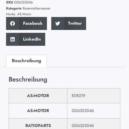
SKU
G06323046
Kategorie
Rasenmähermesser
Marke:
AS-Motor
Facebook
Twitter
LinkedIn
Beschreibung
Beschreibung
AS-MOTOR
E08219
AS-MOTOR
G06323046
RATIOPARTS
G06323046