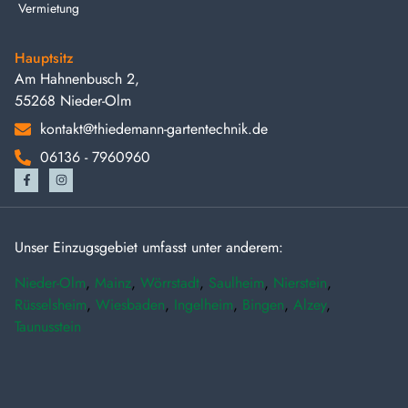
Vermietung
Hauptsitz
Am Hahnenbusch 2,
55268 Nieder-Olm
kontakt@thiedemann-gartentechnik.de
06136 - 7960960
Unser Einzugsgebiet umfasst unter anderem:
Nieder-Olm
,
Mainz
,
Wörrstadt
,
Saulheim
,
Nierstein
,
Rüsselsheim
,
Wiesbaden
,
Ingelheim
,
Bingen
,
Alzey
,
Taunusstein