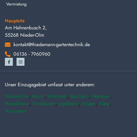
Vermietung
Hauptsitz
Am Hahnenbusch 2,
55268 Nieder-Olm
kontakt@thiedemann-gartentechnik.de
06136 - 7960960
Unser Einzugsgebiet umfasst unter anderem:
Nieder-Olm
,
Mainz
,
Wörrstadt
,
Saulheim
,
Nierstein
,
Rüsselsheim
,
Wiesbaden
,
Ingelheim
,
Bingen
,
Alzey
,
Taunusstein