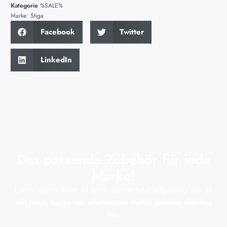
Kategorie
%SALE%
Marke:
Stiga
Facebook
Twitter
LinkedIn
Das passende Zubehör für jede
Marke!
Lorem ipsum dolor sit amet, consectetur adipiscing elit. Ut
elit tellus, luctus nec ullamcorper mattis, pulvinar dapibus
leo.